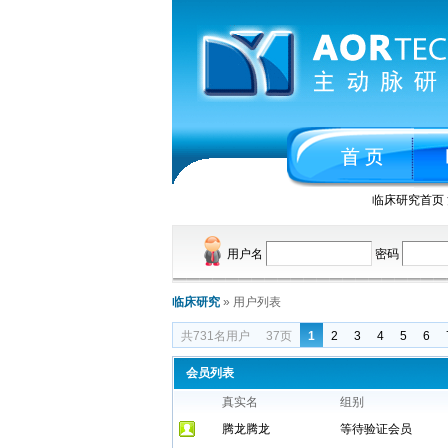
临床研究首页
用户名
密码
临床研究
» 用户列表
共731名用户
37页
1
2
3
4
5
6
会员列表
真实名
组别
腾龙腾龙
等待验证会员