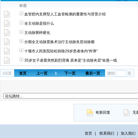
标题
血管腔内支撑型人工血管检测的重要性与背景介绍
全主动脉是指什么
主动脉粥样硬化
分期全主动脉置换术治疗主动脉夹层动脉瘤
十堰市人民医院轻松拆除29岁患者体内“炸弹”
35岁女子凌晨突然剧烈背痛 原来是“主动脉夹层”命悬一线
1/1页
首页
上一页
1
下一页
最后一页
跳转
页
有新回复
无
首页
|
联系我们
|
加入我们