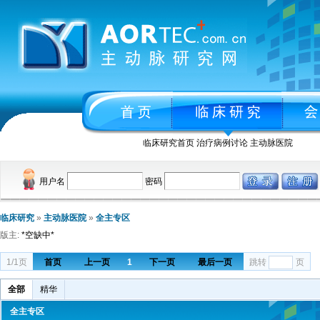
临床研究首页
治疗病例讨论
主动脉医院
用户名
密码
临床研究
»
主动脉医院
»
全主专区
版主:
*空缺中*
1/1页
首页
上一页
1
下一页
最后一页
跳转
页
全部
精华
全主专区